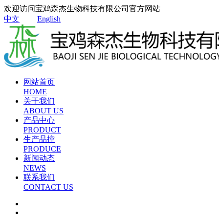
欢迎访问宝鸡森杰生物科技有限公司官方网站
中文
English
网站首页
HOME
关于我们
ABOUT US
产品中心
PRODUCT
生产品控
PRODUCE
新闻动态
NEWS
联系我们
CONTACT US