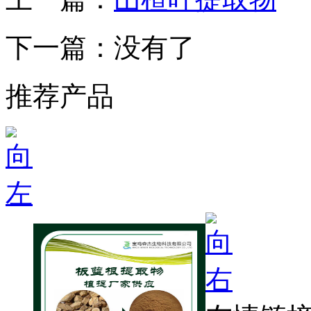
下一篇：没有了
推荐产品