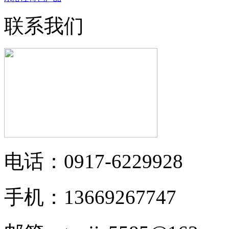
联系我们
电话：0917-6229928
手机：13669267747