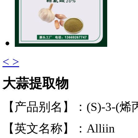
<
>
大蒜提取物
【产品别名】
：(S)-3-
【英文名称】
：Alliin