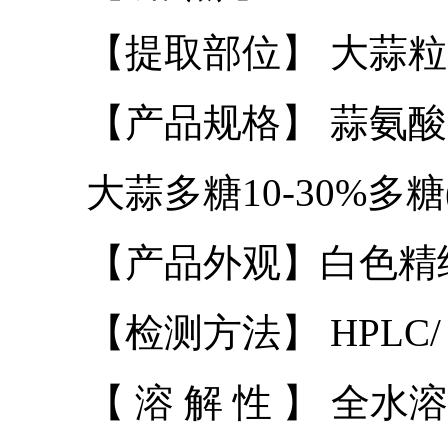
【提取部位】 大蒜粒
【产品规格】 蒜氨酸2.5%, 5
大蒜多糖10-30%多糖
【产品外观】白色精
【检测方法】 HPLC/ 
【 溶 解 性 】 全水溶