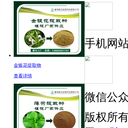
手机网
金银花提取物
查看详情
微信公
版权所