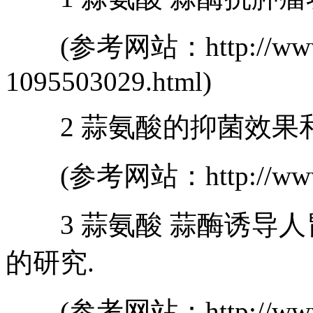
(参考网站：http://www.d
1095503029.html)
2 蒜氨酸的抑菌效果
(参考网站：http://www.doc
3 蒜氨酸 蒜酶诱导人
的研究.
(参考网站：http://www.d