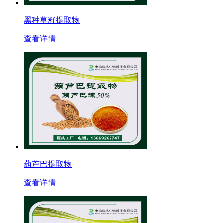
黑种草籽提取物
查看详情
葫芦巴提取物
查看详情