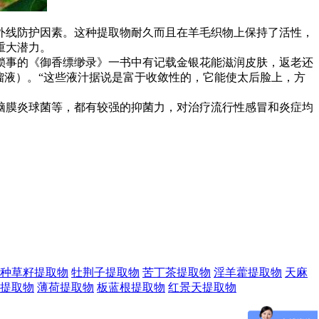
线防护因素。这种提取物耐久而且在羊毛织物上保持了活性，
重大潜力。
事的《御香缥缈录》一书中有记载金银花能滋润皮肤，返老还
馏液）。“这些液汁据说是富于收敛性的，它能使太后脸上，方
膜炎球菌等，都有较强的抑菌力，对治疗流行性感冒和炎症均
种草籽提取物
牡荆子提取物
苦丁茶提取物
淫羊藿提取物
天麻
提取物
薄荷提取物
板蓝根提取物
红景天提取物