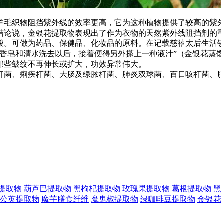
毛织物阻挡紫外线的效率更高，它为这种植物提供了较高的紫外
结论说，金银花提取物表现出了作为衣物的天然紫外线阻挡剂的
。可做为药品、保健品、化妆品的原料。在记载慈禧太后生活锁
香皂和清水洗去以后，接着便得另外搽上一种液汁”（金银花蒸
那些皱纹不再伸长或扩大，功效异常伟大。
菌、痢疾杆菌、大肠及绿脓杆菌、肺炎双球菌、百日咳杆菌、脑
提取物
葫芦巴提取物
黑枸杞提取物
玫瑰果提取物
葛根提取物
黑
公英提取物
魔芋膳食纤维
魔鬼椒提取物
绿咖啡豆提取物
金银花