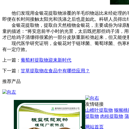
他们发现用金银花提取物涂覆的羊毛织物远比未经处理的羊
即便在长时间接触太阳光和洗涤之后也是如此。科研人员得出
金银花提取物，提取自天然植物金银花，主要成份为绿原酸
童的描述：“将安息前半小时的光景，太后既把那些鸡子清，用
才已给鸡子清绷得很紧的一部分皮肤重新松弛起来，但又能使
现代医学研究证明，金银花对于链球菌、葡萄球菌、伤寒杆
有一定疗效。
上一篇：
葡萄籽提取物迎来新时代
下一篇：
甘草提取物在食品中有哪些应用？
推荐产品
友情链接
山楂叶提取物
猕猴桃
提取物
肉桂提取物
蒲
网站首页