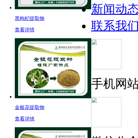
新闻动
黑枸杞提取物
联系我
查看详情
手机网
金银花提取物
查看详情