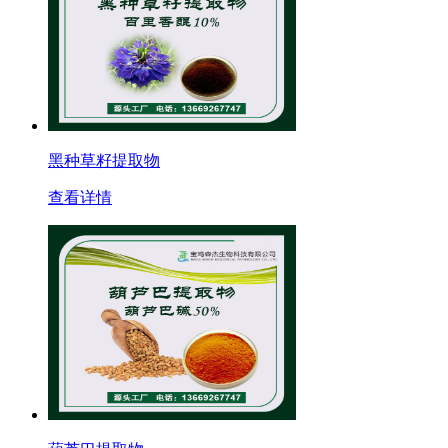
黑种草籽提取物
查看详情