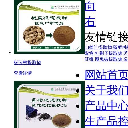
友情链
山楂叶提取物
猕猴桃
取物
牡荆子提取物
苦
纤维
魔鬼椒提取物
绿
板蓝根提取物
网站首
查看详情
关于我
产品中
生产品