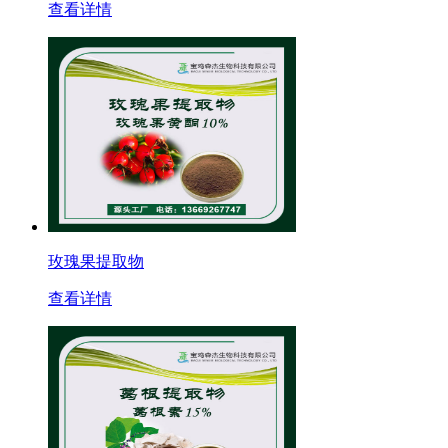
查看详情
玫瑰果提取物
查看详情