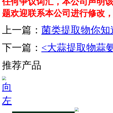
任何争议词汇，本公司声明
题欢迎联系本公司进行修改，
上一篇：
菌类提取物你知
下一篇：
<大蒜提取物蒜
推荐产品