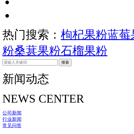
热门搜索：
枸杞果粉
蓝莓
粉
桑葚果粉
石榴果粉
新闻动态
NEWS CENTER
公司新闻
行业新闻
常见问答