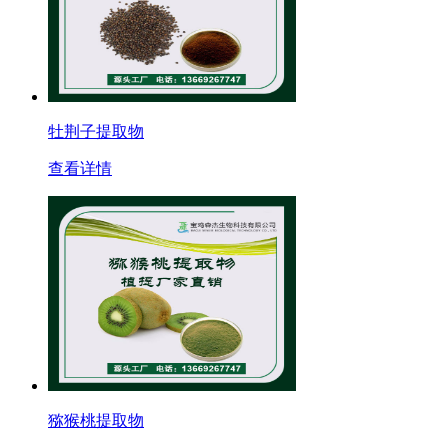
牡荆子提取物
查看详情
猕猴桃提取物