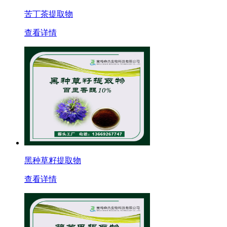
苦丁茶提取物
查看详情
黑种草籽提取物
查看详情