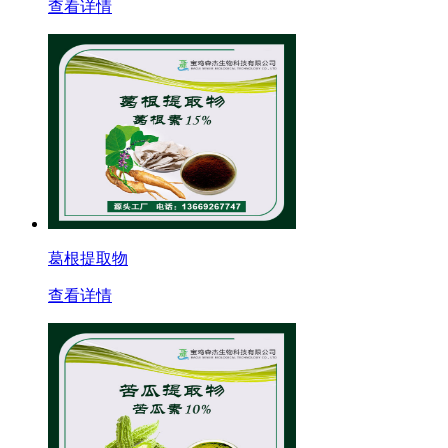
查看详情
葛根提取物
查看详情