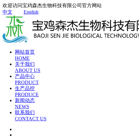
欢迎访问宝鸡森杰生物科技有限公司官方网站
中文
English
网站首页
HOME
关于我们
ABOUT US
产品中心
PRODUCT
生产品控
PRODUCE
新闻动态
NEWS
联系我们
CONTACT US