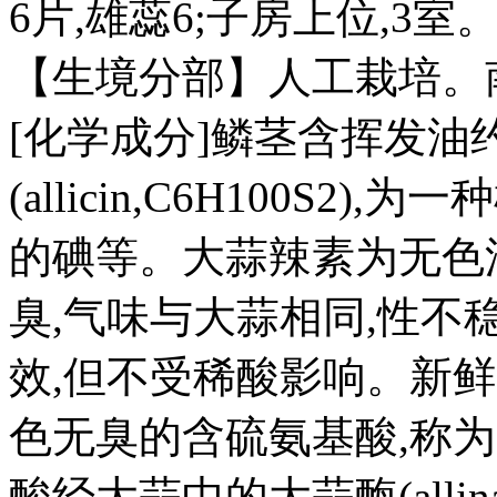
6片,雄蕊6;子房上位,3
【生境分部】人工栽培。
[化学成分]鳞茎含挥发油
(allicin,C6H100S
的碘等。大蒜辣素为无色
臭,气味与大蒜相同,性不
效,但不受稀酸影响。新
色无臭的含硫氨基酸,称为大蒜氨酸
酸经大蒜中的大蒜酶(alli