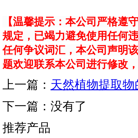
【温馨提示：本公司严格遵
规定，已竭力避免使用任何
任何争议词汇，本公司声明
题欢迎联系本公司进行修改，
上一篇：
天然植物提取物
下一篇：没有了
推荐产品