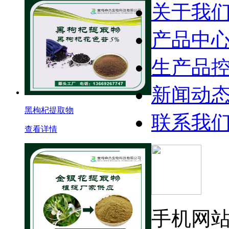
关于我
产品中
生产品
新闻动
黑枸杞提取物
联系我
查看详情
手机网