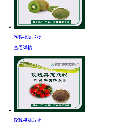
猕猴桃提取物
查看详情
玫瑰果提取物