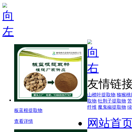
友情链
山楂叶提取物
猕猴桃
取物
牡荆子提取物
苦
纤维
魔鬼椒提取物
绿
板蓝根提取物
网站首
查看详情