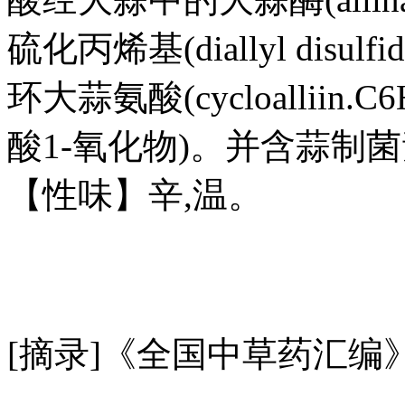
硫化丙烯基(diallyl di
环大蒜氨酸(cycloalliin.C
酸1-氧化物)。并含蒜制菌素(al
【性味】辛,温。
[摘录]《全国中草药汇编